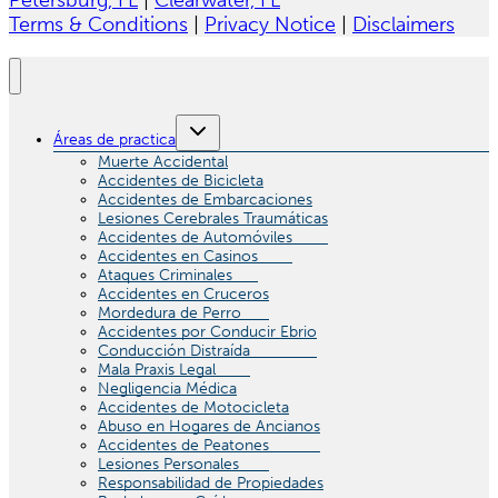
Petersburg, FL
|
Clearwater, FL
Terms & Conditions
|
Privacy Notice
|
Disclaimers
Toggle
Áreas de practica
child
menu
Muerte Accidental
Accidentes de Bicicleta
Accidentes de Embarcaciones
Lesiones Cerebrales Traumáticas
Accidentes de Automóviles
Accidentes en Casinos
Ataques Criminales
Accidentes en Cruceros
Mordedura de Perro
Accidentes por Conducir Ebrio
Conducción Distraída
Mala Praxis Legal
Negligencia Médica
Accidentes de Motocicleta
Abuso en Hogares de Ancianos
Accidentes de Peatones
Lesiones Personales
Responsabilidad de Propiedades